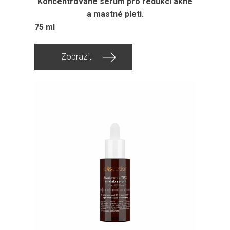
Koncentrované sérum pro redukci akné
a mastné pleti.
75 ml
Zobrazit