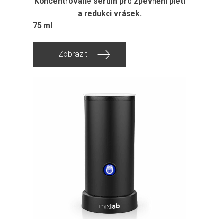
Koncentrované sérum pro zpevnění pleti
a redukci vrásek.
75 ml
Zobrazit