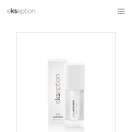
Home
/
Products
/
PHA activator