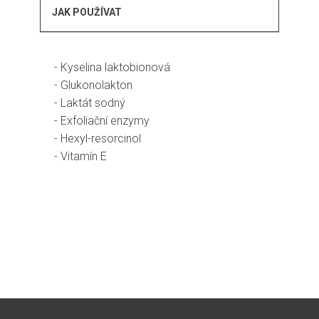
JAK POUŽÍVAT
- Kyselina laktobionová
- Glukonolakton
- Laktát sodný
- Exfoliační enzymy
- Hexyl-resorcinol
- Vitamín E