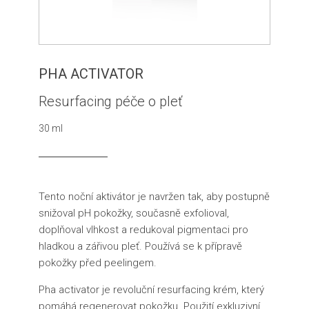
PHA ACTIVATOR
Resurfacing péče o pleť
30 ml
Tento noční aktivátor je navržen tak, aby postupně
snižoval pH pokožky, současně exfolioval,
doplňoval vlhkost a redukoval pigmentaci pro
hladkou a zářivou pleť. Používá se k přípravě
pokožky před peelingem.
Pha activator je revoluční resurfacing krém, který
pomáhá regenerovat pokožku. Použití exkluzivní