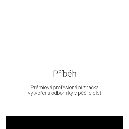
Příběh
Prémiová profesionální značka
vytvořená odborníky v péči o pleť