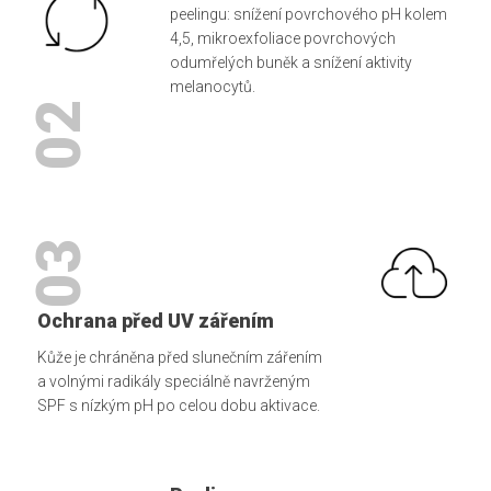
peelingu: snížení povrchového pH kolem
4,5, mikroexfoliace povrchových
odumřelých buněk a snížení aktivity
melanocytů.
02
03
Ochrana před UV zářením
Kůže je chráněna před slunečním zářením
a volnými radikály speciálně navrženým
SPF s nízkým pH po celou dobu aktivace.