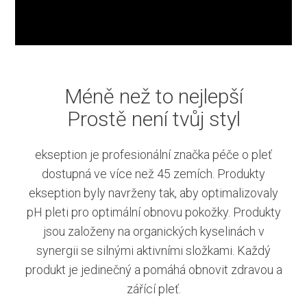
Méně než to nejlepší
Prostě není tvůj styl
ekseption je profesionální značka péče o pleť
dostupná ve více než 45 zemích. Produkty
ekseption byly navrženy tak, aby optimalizovaly
pH pleti pro optimální obnovu pokožky. Produkty
jsou založeny na organických kyselinách v
synergii se silnými aktivními složkami. Každý
produkt je jedinečný a pomáhá obnovit zdravou a
zářící pleť.