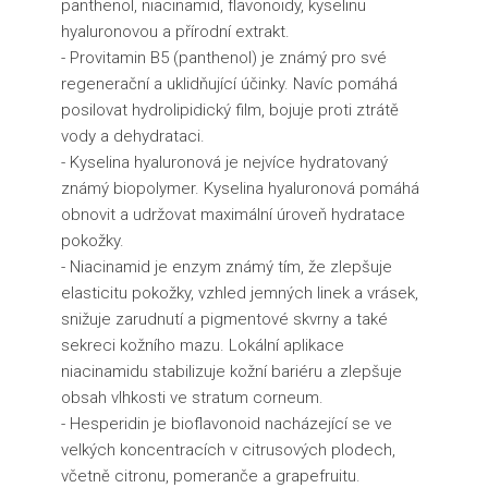
panthenol, niacinamid, flavonoidy, kyselinu
hyaluronovou a přírodní extrakt.
- Provitamin B5 (panthenol) je známý pro své
regenerační a uklidňující účinky. Navíc pomáhá
posilovat hydrolipidický film, bojuje proti ztrátě
vody a dehydrataci.
- Kyselina hyaluronová je nejvíce hydratovaný
známý biopolymer. Kyselina hyaluronová pomáhá
obnovit a udržovat maximální úroveň hydratace
pokožky.
- Niacinamid je enzym známý tím, že zlepšuje
elasticitu pokožky, vzhled jemných linek a vrásek,
snižuje zarudnutí a pigmentové skvrny a také
sekreci kožního mazu. Lokální aplikace
niacinamidu stabilizuje kožní bariéru a zlepšuje
obsah vlhkosti ve stratum corneum.
- Hesperidin je bioflavonoid nacházející se ve
velkých koncentracích v citrusových plodech,
včetně citronu, pomeranče a grapefruitu.