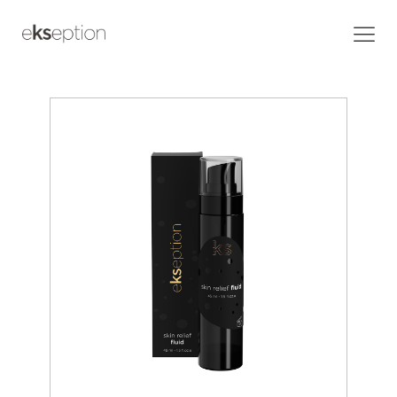
Home
/
Products
/
Skin relief fluid