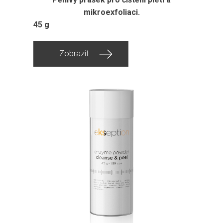
mikroexfoliaci.
45 g
Zobrazit