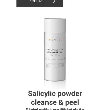
Zobrazit
Salicylic powder
cleanse & peel
Pěnivý prášek pro čištění pleti a