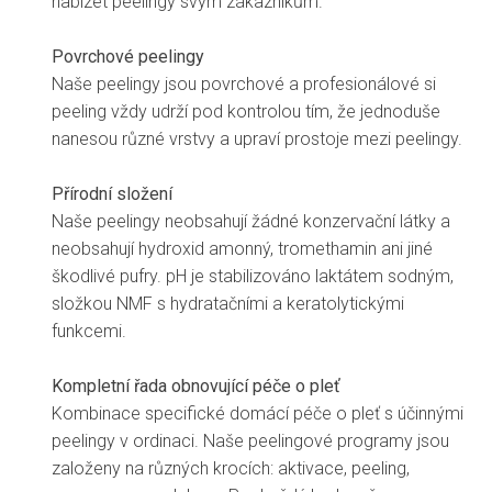
nabízet peelingy svým zákazníkům.
Povrchové peelingy
Naše peelingy jsou povrchové a profesionálové si
peeling vždy udrží pod kontrolou tím, že jednoduše
nanesou různé vrstvy a upraví prostoje mezi peelingy.
Přírodní složení
Naše peelingy neobsahují žádné konzervační látky a
neobsahují hydroxid amonný, tromethamin ani jiné
škodlivé pufry. pH je stabilizováno laktátem sodným,
složkou NMF s hydratačními a keratolytickými
funkcemi.
Kompletní řada obnovující péče o pleť
Kombinace specifické domácí péče o pleť s účinnými
peelingy v ordinaci. Naše peelingové programy jsou
založeny na různých krocích: aktivace, peeling,