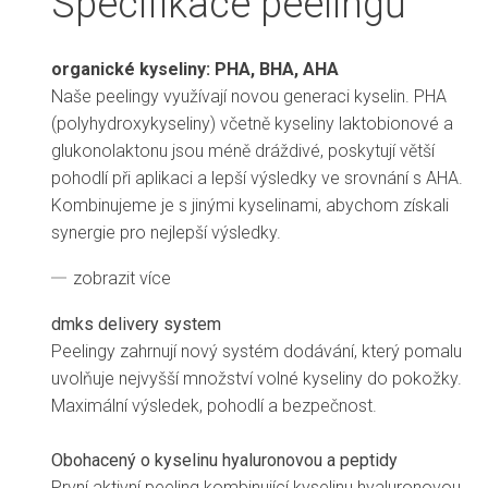
Specifikace peelingů
organické kyseliny: PHA, BHA, AHA
Naše peelingy využívají novou generaci kyselin. PHA
(polyhydroxykyseliny) včetně kyseliny laktobionové a
glukonolaktonu jsou méně dráždivé, poskytují větší
pohodlí při aplikaci a lepší výsledky ve srovnání s AHA.
Kombinujeme je s jinými kyselinami, abychom získali
synergie pro nejlepší výsledky.
zobrazit více
dmks delivery system
Peelingy zahrnují nový systém dodávání, který pomalu
uvolňuje nejvyšší množství volné kyseliny do pokožky.
Maximální výsledek, pohodlí a bezpečnost.
Obohacený o kyselinu hyaluronovou a peptidy
První aktivní peeling kombinující kyselinu hyaluronovou