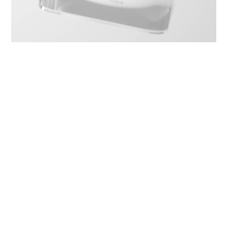
Resurfacing péče o pleť
Formulace a výrobní proces produktů je zásadní pro
dosažení nejlepší kvality poskytující bezpečné a
účinné ošetření.
zobrazit více
Všechny produkty ekseption péče o pleť jsou
vyrobeny z jedinečných ingrediencí. Jsou formulovány
pro každodenní použití jako samostatné ošetření