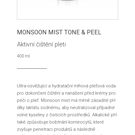
MONSOON MIST TONE & PEEL
Aktivní čištění pleti
400 ml
Ultra-osvěžující a hydratační mlhová pleťová voda
pro dokončení čištění a nanášení před krémy pro
péči o pleť. Monsoon mist má mírně zásadité pH
díky laktátu sodnému, aby neutralizoval případné
volné kyseliny z čisticích prostředků. Alkalické pH
také způsobuje bobtnání korneocytů, které
zvyšuje penetraci produktů a následně