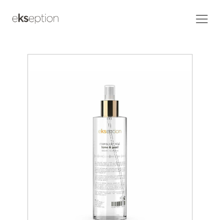
Home
/
Products
/
Monsoon mist tone & peel