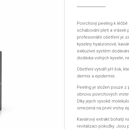
Povrchový peeling k léčbě z
ochabování pleti a vrásek pr
profesionální ošetření je
kyseliny hyaluronové, kavi
exkluzivní systém dodávání
dodávka volných kyselin, n
Ošetření vytváří pH šok, kt
dermis a epidermis.
Peeling je složen pouze z 
obnovu povrchových vrstev 
Díky jejich vysoké molekul
omezená na první vrstvy e
Kaviárový extrakt bohatý na 
revitalizaci pokožky. Jsou