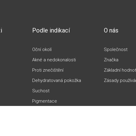
i
Podle indikací
O nás
Oční okolí
Společnost
Akné a nedokonalosti
Značka
Proti znečištění
Základní hodno
Dehydratovaná pokožka
Zásady používá
Suchost
Pigmentace
Čištění pórů
Zarudnutí a citlivost
Rosacea a kuperóza