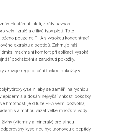
námek stárnutí pleti, ztráty pevnosti,
o velmi zralé a citlivé typy pleti. Toto
 založeno pouze na PHA s vysokou koncentrací
árového extraktu a peptidů. Zahrnuje náš
 dmks: maximální komfort při aplikaci, vysoká
ejnižší podráždění a zarudnutí pokožky.
erý aktivuje regenerační funkce pokožky v
polyhydroxykyselin, aby se zaměřil na rychlou
epidermis a dosáhl nejvyšší vlhkosti pokožky.
ové hmotnosti je difúze PHA velmi pozvolná,
pidermis a mohou vázat velké množství vody.
živiny (vitamíny a minerály) pro silnou
 podporovány kyselinou hyaluronovou a peptidy