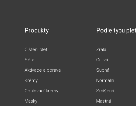
Produkty
Podle typu plet
Čištění pleti
Zralá
Séra
Citlivá
Aktivace a oprava
Suchá
Krémy
Normální
Opalovací krémy
Smíšená
Masky
Mastná
Peelingy
Aknózní
Profesionální peelingy
Mixlab přístroje