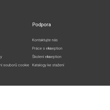
Podpora
Kontaktujte nás
Práce s e
ks
eption
ty
Školení e
ks
eption
ní souborů cookie
Katalogy ke stažení