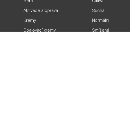
Séra
Citlivá
Aktivace a oprava
Suchá
Krémy
Normální
Opalovací krémy
Smíšená
Masky
Mastná
Peelingy
Aknózní
Profesionální peelingy
Mixlab přístroje
Sledujte nás