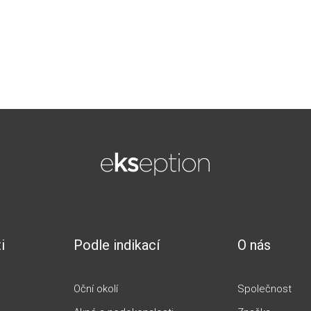
i
Podle indikací
O nás
Oční okolí
Společnost