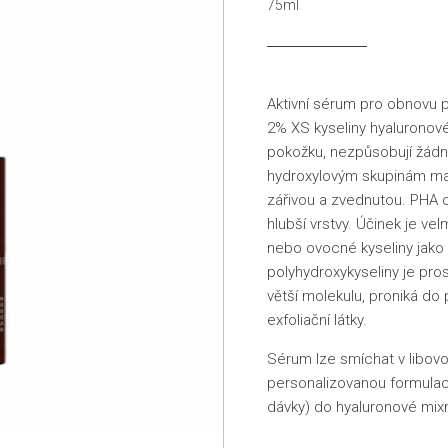
75ml
Aktivní sérum pro obnovu p
2% XS kyseliny hyaluronov
pokožku, nezpůsobují žádn
hydroxylovým skupinám mají 
zářivou a zvednutou. PHA o
hlubší vrstvy. Účinek je ve
nebo ovocné kyseliny jako 
polyhydroxykyseliny je pro
větší molekulu, proniká do p
exfoliační látky.
Sérum lze smíchat v libovo
personalizovanou formulaci
dávky) do hyaluronové mix