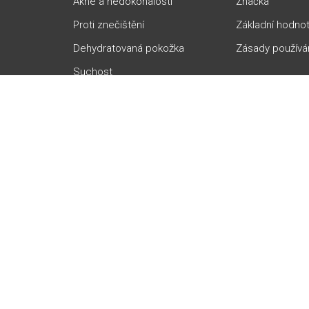
Akné a nedokonalosti
Značka
Proti znečištění
Základní hodno
Dehydratovaná pokožka
Zásady používá
Suchost
Pigmentace
Čištění pórů
Zarudnutí a citlivost
Rosacea a kuperóza
Vrásky a proti stárnutí