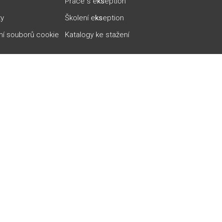
Práce s e
ks
eption
ty
Školení e
ks
eption
ní souborů cookie
Katalogy ke stažení