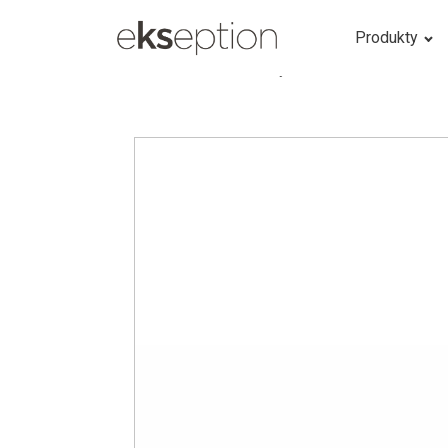
Produkty
Home
/
Products
/
Hyaluronic PHA