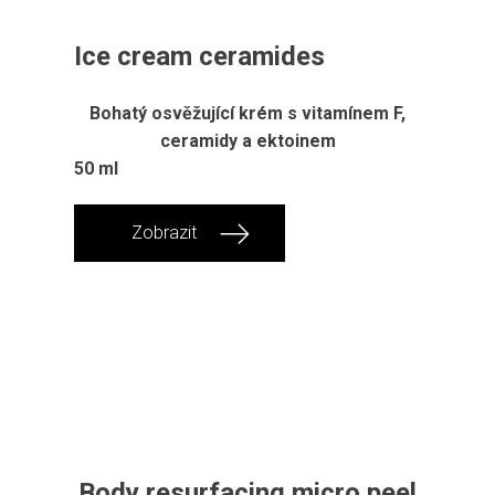
Ice cream ceramides
Bohatý osvěžující krém s vitamínem F,
ceramidy a ektoinem
50 ml
Zobrazit
Body resurfacing micro peel