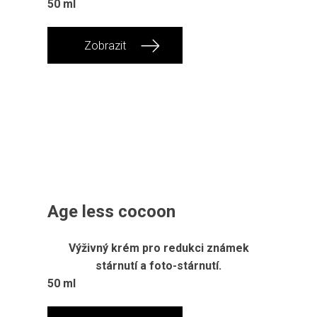
50 ml
Zobrazit
Age less cocoon
Výživný krém pro redukci známek
stárnutí a foto-stárnutí.
50 ml