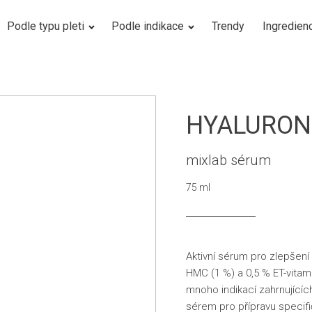
Podle typu pleti
Podle indikace
Trendy
Ingredien
HYALURON
mixlab sérum
75 ml
Aktivní sérum pro zlepšení
HMC (1 %) a 0,5 % ET-vitam
mnoho indikací zahrnujícíc
sérem pro přípravu specifi