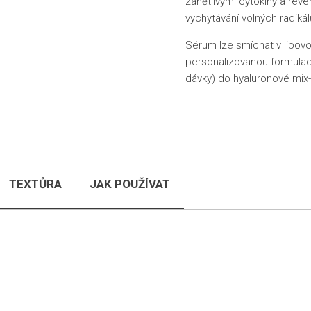
zánětlivými cytokiny a rev
vychytávání volných radikál
Sérum lze smíchat v libovo
personalizovanou formulaci
dávky) do hyaluronové mix
TEXTŮRA
JAK POUŽÍVAT