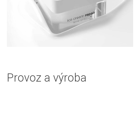
Provoz a výroba
Každý produkt vyvinutý našimi týmy musí být vyráběn
v relativně velkém měřítku. Výzvou našeho
komplexního složení je vyrobit vždy „dokonalou
dávku“ a neustále zlepšovat naše stávající složení.
Proto jsme držiteli certifikátu ISO 9001.