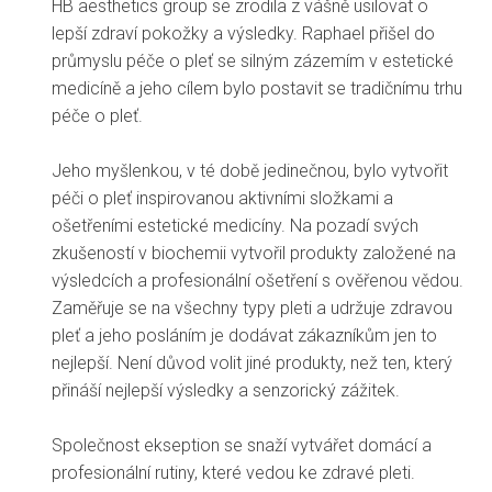
HB aesthetics group se zrodila z vášně usilovat o
lepší zdraví pokožky a výsledky. Raphael přišel do
průmyslu péče o pleť se silným zázemím v estetické
medicíně a jeho cílem bylo postavit se tradičnímu trhu
péče o pleť.
Jeho myšlenkou, v té době jedinečnou, bylo vytvořit
péči o pleť inspirovanou aktivními složkami a
ošetřeními estetické medicíny. Na pozadí svých
zkušeností v biochemii vytvořil produkty založené na
výsledcích a profesionální ošetření s ověřenou vědou.
Zaměřuje se na všechny typy pleti a udržuje zdravou
pleť a jeho posláním je dodávat zákazníkům jen to
nejlepší. Není důvod volit jiné produkty, než ten, který
přináší nejlepší výsledky a senzorický zážitek.
Společnost ekseption se snaží vytvářet domácí a
profesionální rutiny, které vedou ke zdravé pleti.